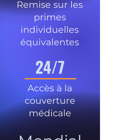
Remise sur les
primes
individuelles
équivalentes
24/7
Accès à la
couverture
médicale