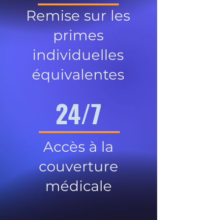
Remise sur les
primes
individuelles
équivalentes
24/7
Accès à la
couverture
médicale