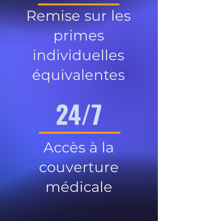
Remise sur les
primes
individuelles
équivalentes
24/7
Accès à la
couverture
médicale