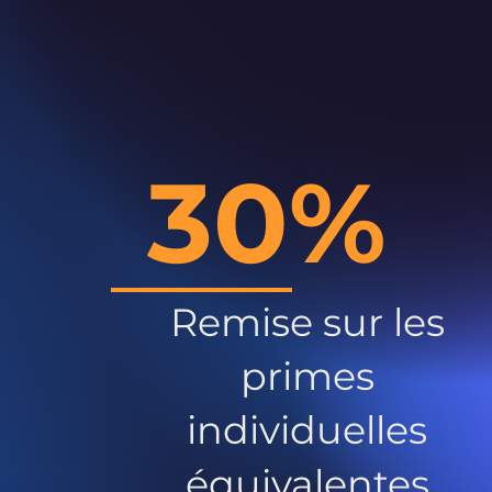
30%
Remise sur les
primes
individuelles
équivalentes