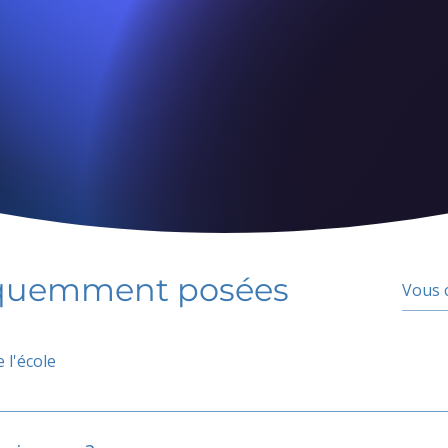
équemment posées
 l'école