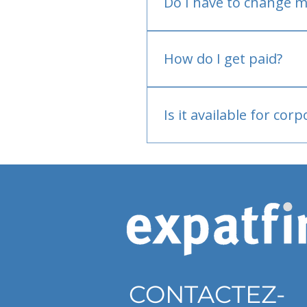
Do I have to change m
No.
How do I get paid?
Bank or PayPal, once appr
Is it available for cor
Currently individual only
CONTACTEZ-