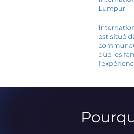
Lumpur
Internatio
est situé 
communauté
que les fa
l'expérienc
Pourqu