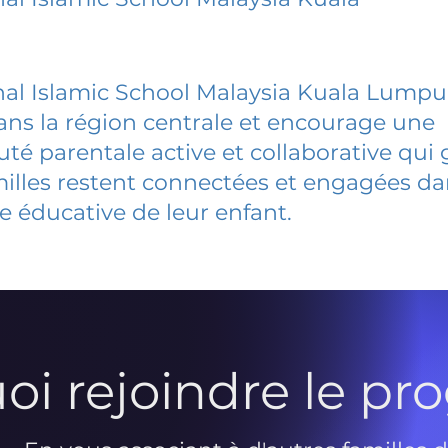
nal Islamic School Malaysia Kuala Lumpu
dans la région centrale et encourage une
 parentale active et collaborative qui 
milles restent connectées et engagées d
e éducative de leur enfant.
oi rejoindre le p