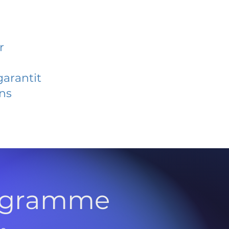
r
garantit
ans
rogramme