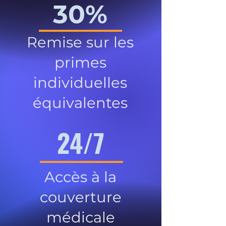
30%
Remise sur les
primes
individuelles
équivalentes
24/7
Accès à la
couverture
médicale