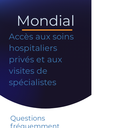
Mondial
Accès aux soins
hospitaliers
privés et aux
visites de
spécialistes
Questions
fréquemment