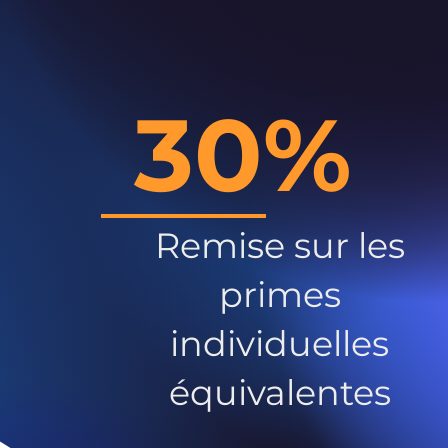
30%
Remise sur les
primes
individuelles
équivalentes