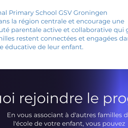
nal Primary School GSV Groningen
dans la région centrale et encourage une
 parentale active et collaborative qui 
milles restent connectées et engagées d
e éducative de leur enfant.
oi rejoindre le p
En vous associant à d'autres familles 
l'école de votre enfant, vous pouvez