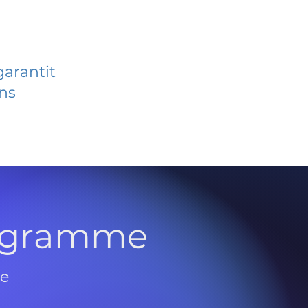
garantit
ans
rogramme
de