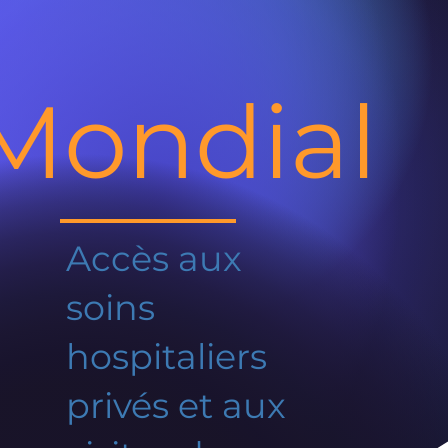
Mondial
Accès aux
soins
hospitaliers
privés et aux