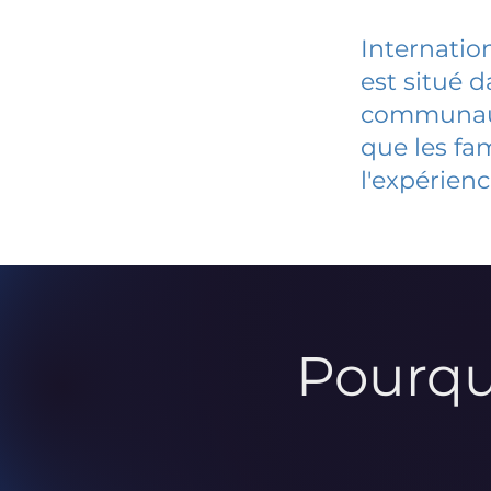
Internatio
est situé 
communauté
que les fa
l'expérienc
Pourqu