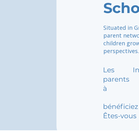
Scho
Situated in G
parent netwo
children grow
perspectives.
Les
I
parents
à
bénéficiez 
Êtes-vous 