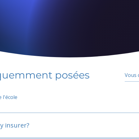
équemment posées
 l'école
y insurer?