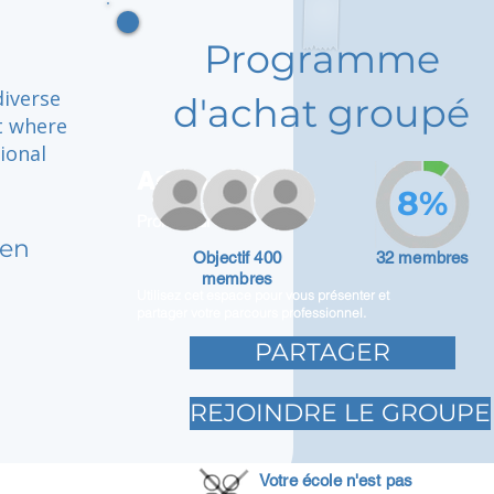
Programme
diverse
d'achat groupé
t where
ional
Adam Caar
8%
Promoteur
gen
Objectif 400
32 membres
membres
Utilisez cet espace pour vous présenter et
partager votre parcours professionnel.
PARTAGER
REJOINDRE LE GROUPE
Votre école n'est pas