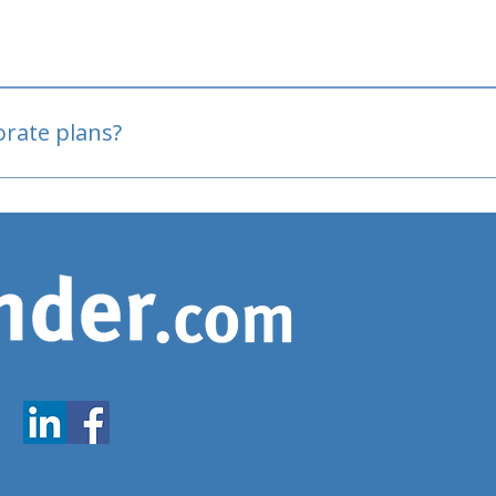
oved
porate plans?