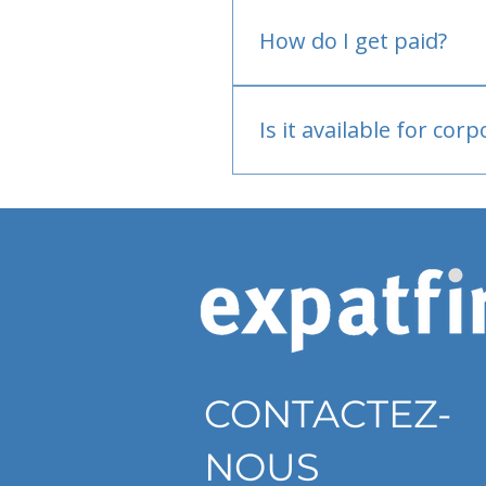
No.
How do I get paid?
Bank or PayPal, once appr
Is it available for cor
Currently individual only
CONTACTEZ-
NOUS