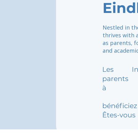
Eind
Nestled in th
thrives with
as parents, f
and academic
Les
I
parents
à
bénéficiez 
Êtes-vous 