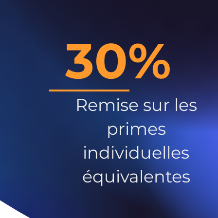
30%
Remise sur les
primes
individuelles
équivalentes