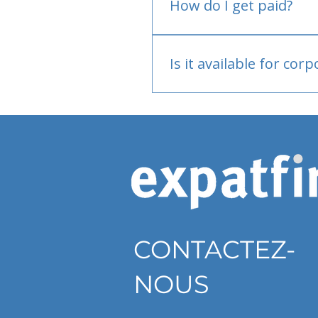
How do I get paid?
Bank or PayPal, once appr
Is it available for cor
Currently individual only
CONTACTEZ-
NOUS