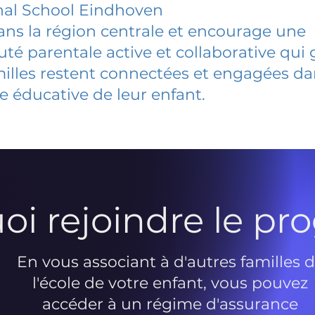
nal School Eindhoven
dans la région centrale et encourage une
 parentale active et collaborative qui 
milles restent connectées et engagées d
e éducative de leur enfant.
oi rejoindre le p
En vous associant à d'autres familles 
l'école de votre enfant, vous pouvez
accéder à un régime d'assurance