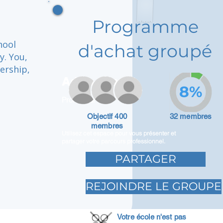
Programme
hool
d'achat groupé
y. You,
dership,
Adam Caar
8%
Promoteur
Objectif 400
32 membres
membres
Utilisez cet espace pour vous présenter et
partager votre parcours professionnel.
PARTAGER
REJOINDRE LE GROUPE
Votre école n'est pas