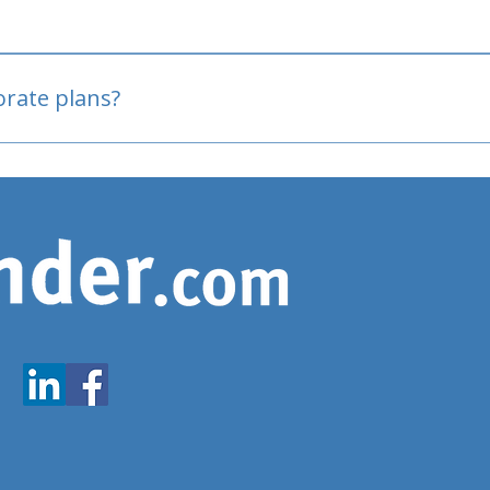
oved
porate plans?