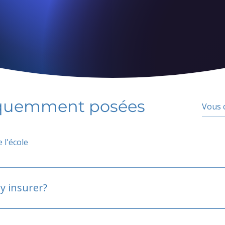
équemment posées
 l'école
y insurer?