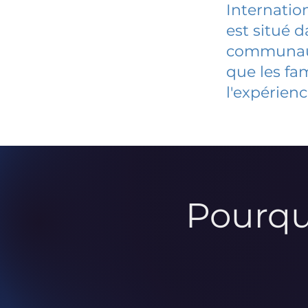
Internatio
est situé 
communauté
que les fa
l'expérienc
Pourqu