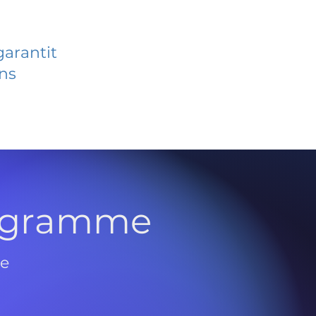
garantit
ans
rogramme
de