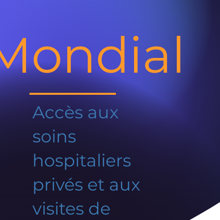
Mondial
Accès aux
soins
hospitaliers
privés et aux
visites de