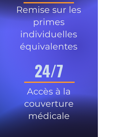
Remise sur les
primes
individuelles
équivalentes
24/7
Accès à la
couverture
médicale