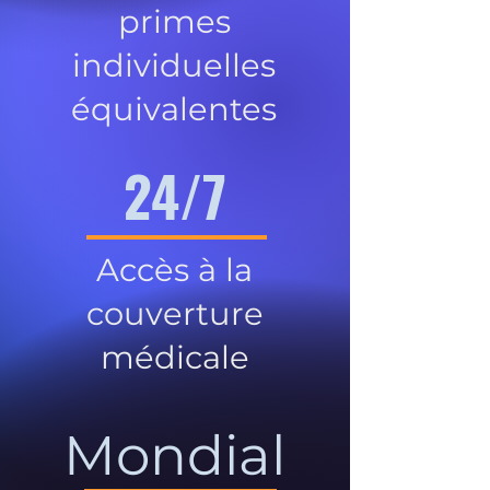
primes
individuelles
équivalentes
24/7
Accès à la
couverture
médicale
Mondial