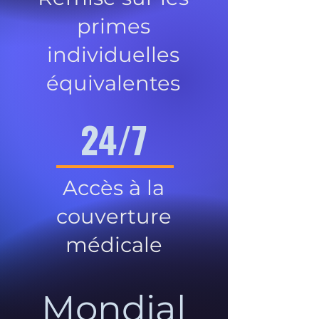
primes
individuelles
équivalentes
24/7
Accès à la
couverture
médicale
Mondial