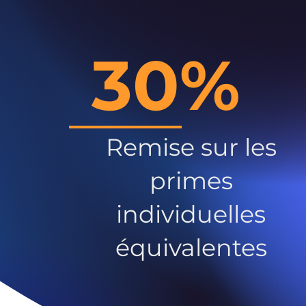
30%
Remise sur les
primes
individuelles
équivalentes