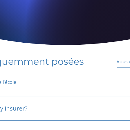
équemment posées
 l'école
y insurer?