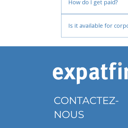
How do I get paid?
Bank or PayPal, once appr
Is it available for cor
Currently individual only
CONTACTEZ-
NOUS