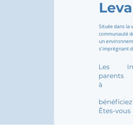
Leva
Située dans la 
communauté de 
un environnemen
s'imprégnant de
Les
I
parents
à
bénéficiez 
Êtes-vous 