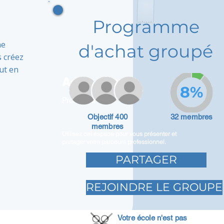
Programme
ne
d'achat groupé
s créez
ut en
Adam Caar
8%
Promoteur
Objectif 400
32 membres
membres
Utilisez cet espace pour vous présenter et
partager votre parcours professionnel.
PARTAGER
REJOINDRE LE GROUPE
Votre école n'est pas