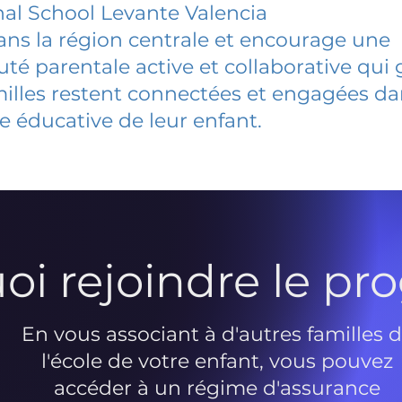
nal School Levante Valencia
dans la région centrale et encourage une
 parentale active et collaborative qui 
milles restent connectées et engagées d
e éducative de leur enfant.
oi rejoindre le p
En vous associant à d'autres familles 
l'école de votre enfant, vous pouvez
accéder à un régime d'assurance