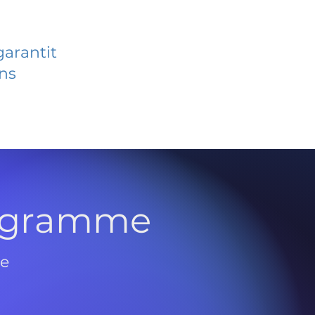
garantit
ans
rogramme
de