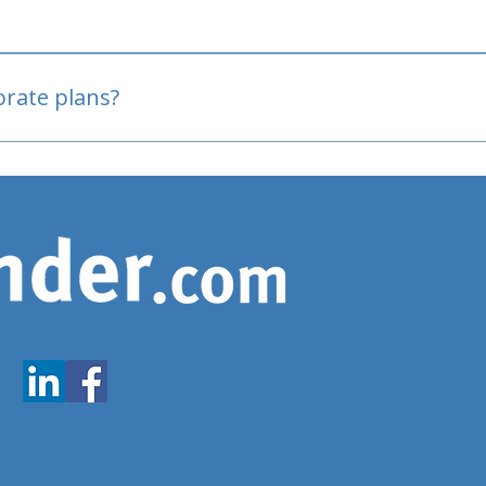
oved
porate plans?