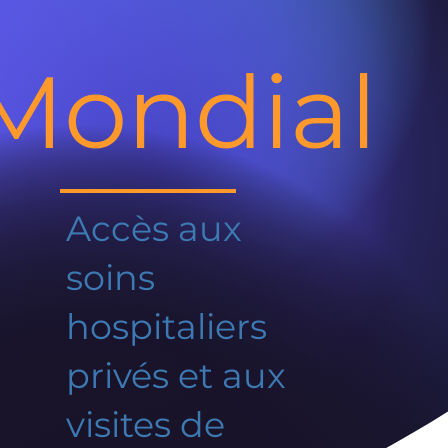
Mondial
Accès aux
soins
hospitaliers
privés et aux
visites de