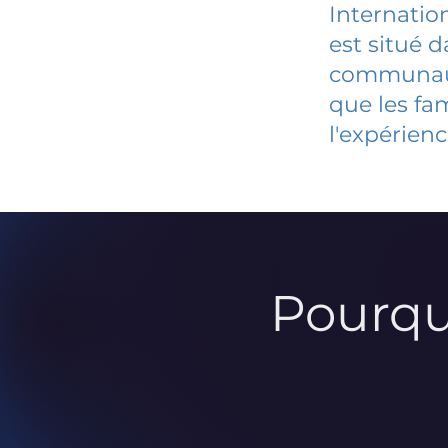
Internatio
est situé 
communauté
que les fa
l'expérienc
Pourqu