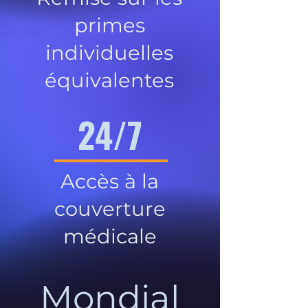
primes
individuelles
équivalentes
24/7
Accès à la
couverture
médicale
Mondial