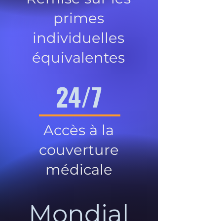
primes
individuelles
équivalentes
24/7
Accès à la
couverture
médicale
Mondial