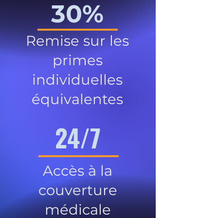
30%
Remise sur les
primes
individuelles
équivalentes
24/7
Accès à la
couverture
médicale