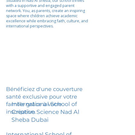
Situated in Nad Al Sheba, our school thrives
with a supportive and engaged parent
network. You, as parents, create an inspiring
space where children achieve academic
excellence while embracing faith, culture, and
international perspectives.
Bénéficiez d'une couverture
santé exclusive pour votre
International School of
famille grâce à votre
inscription.
Creative Science Nad Al
Sheba Dubai
International School of