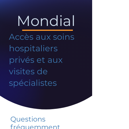
Mondial
Accès aux soins
hospitaliers
privés et aux
visites de
spécialistes
Questions
fréquemment