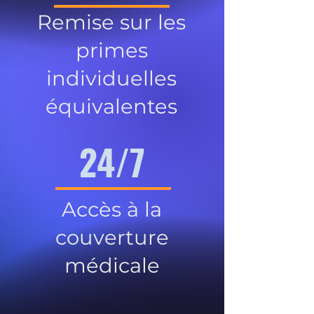
Remise sur les
primes
individuelles
équivalentes
24/7
Accès à la
couverture
médicale