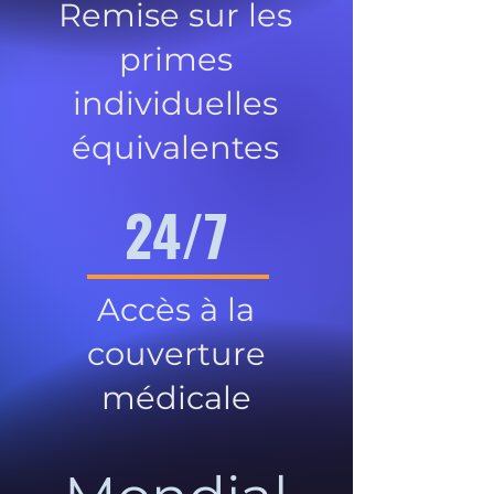
Remise sur les
primes
individuelles
équivalentes
24/7
Accès à la
couverture
médicale