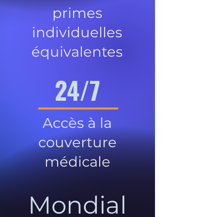
primes
individuelles
équivalentes
24/7
Accès à la
couverture
médicale
Mondial