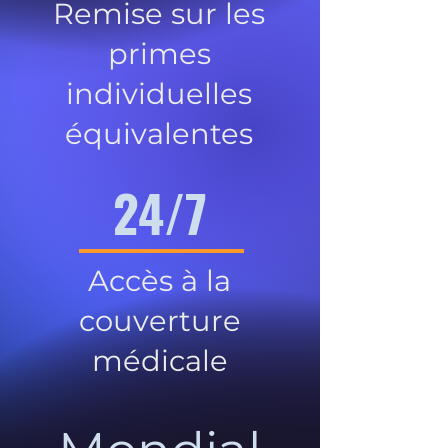
Remise sur les
primes
individuelles
équivalentes
24/7
Accès à la
couverture
médicale