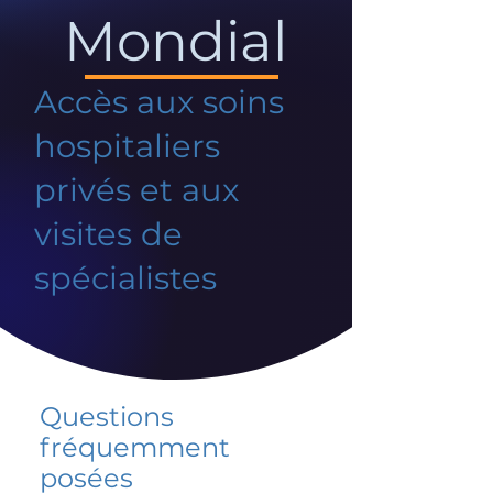
Mondial
Accès aux soins
hospitaliers
privés et aux
visites de
spécialistes
Questions
fréquemment
posées