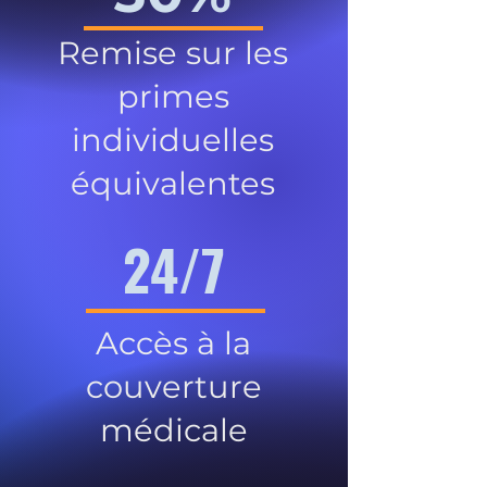
Remise sur les
primes
individuelles
équivalentes
24/7
Accès à la
couverture
médicale