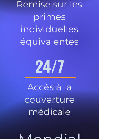
Remise sur les
primes
individuelles
équivalentes
24/7
Accès à la
couverture
médicale