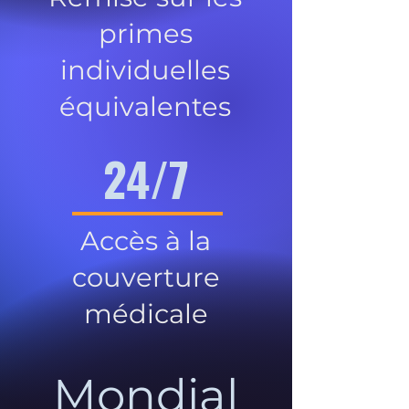
primes
individuelles
équivalentes
24/7
Accès à la
couverture
médicale
Mondial