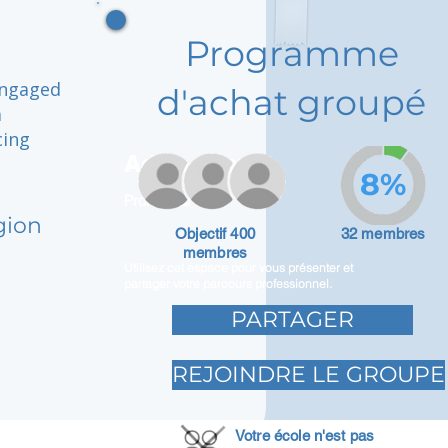
Programme
engaged
d'achat groupé
a
cing
Adam Caar
8%
Promoteur
gion
Objectif 400
32 membres
membres
Utilisez cet espace pour vous présenter et
partager votre parcours professionnel.
PARTAGER
REJOINDRE LE GROUPE
Votre école n'est pas