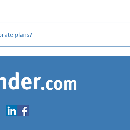
oved
porate plans?