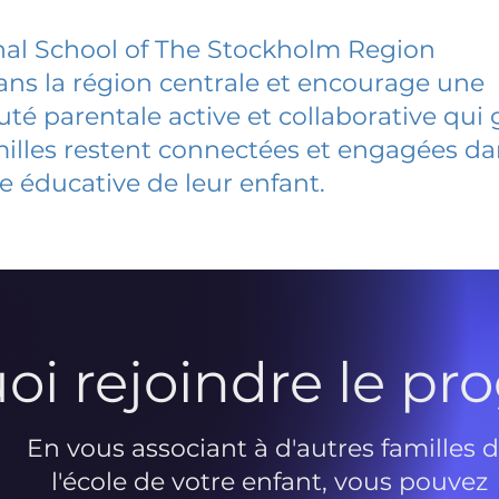
nal School of The Stockholm Region
dans la région centrale et encourage une
 parentale active et collaborative qui 
milles restent connectées et engagées d
e éducative de leur enfant.
oi rejoindre le p
En vous associant à d'autres familles 
l'école de votre enfant, vous pouvez