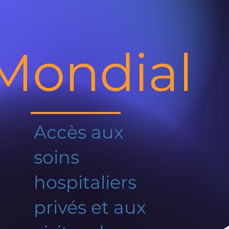
Mondial
Accès aux
soins
hospitaliers
privés et aux