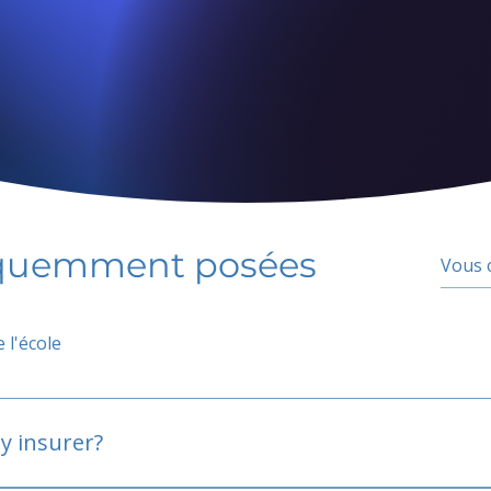
équemment posées
 l'école
y insurer?