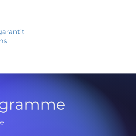
garantit
ans
rogramme
de