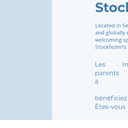
Stoc
Located in Sw
and globally
welcoming sp
Stockholm?s r
Les
I
parents
à
bénéficiez 
Êtes-vous 