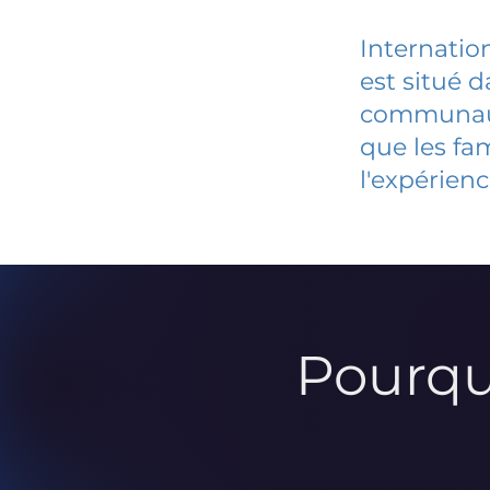
Internatio
est situé 
communauté
que les fa
l'expérienc
Pourqu