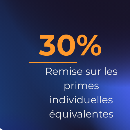
30%
Remise sur les
primes
individuelles
équivalentes