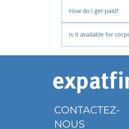
No.
How do I get paid?
Bank or PayPal, once appr
Is it available for cor
Currently individual only
CONTACTEZ-
NOUS