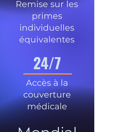
Remise sur les
primes
individuelles
équivalentes
24/7
Accès à la
couverture
médicale