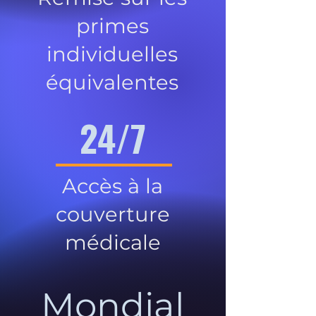
primes
individuelles
équivalentes
24/7
Accès à la
couverture
médicale
Mondial