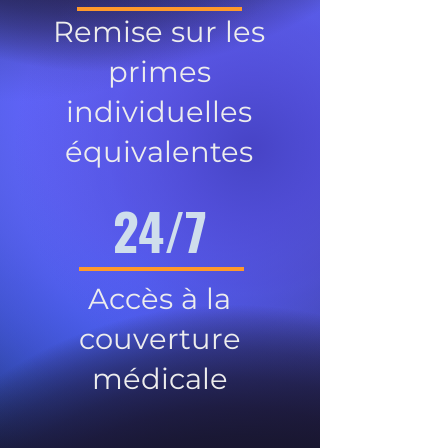
Remise sur les
primes
individuelles
équivalentes
24/7
Accès à la
couverture
médicale