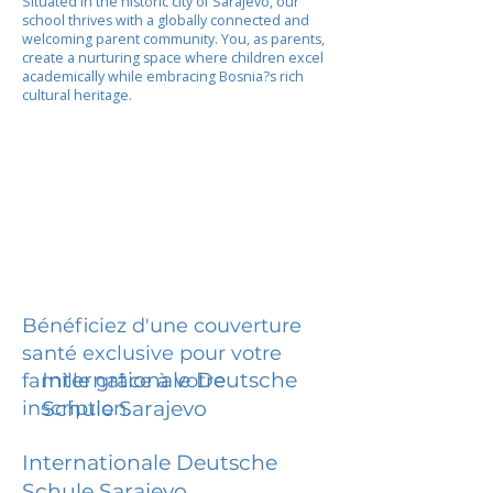
Situated in the historic city of Sarajevo, our
school thrives with a globally connected and
welcoming parent community. You, as parents,
create a nurturing space where children excel
academically while embracing Bosnia?s rich
cultural heritage.
Bénéficiez d'une couverture
santé exclusive pour votre
Internationale Deutsche
famille grâce à votre
inscription.
Schule Sarajevo
Internationale Deutsche
Schule Sarajevo