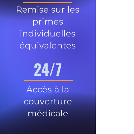
Remise sur les
primes
individuelles
équivalentes
24/7
Accès à la
couverture
médicale