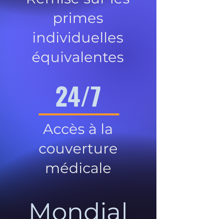
primes
individuelles
équivalentes
24/7
Accès à la
couverture
médicale
Mondial