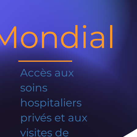
Mondial
Accès aux
soins
hospitaliers
privés et aux
visites de