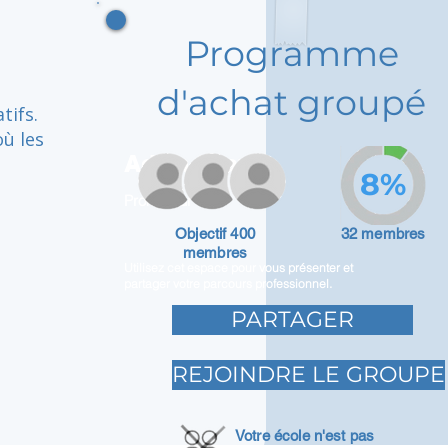
Programme
d'achat groupé
tifs.
ù les
Adam Caar
8%
Promoteur
Objectif 400
32 membres
membres
Utilisez cet espace pour vous présenter et
partager votre parcours professionnel.
PARTAGER
REJOINDRE LE GROUPE
Votre école n'est pas