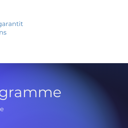
garantit
ans
rogramme
de