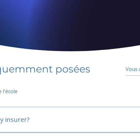
équemment posées
 l'école
y insurer?