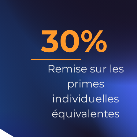
30%
Remise sur les
primes
individuelles
équivalentes