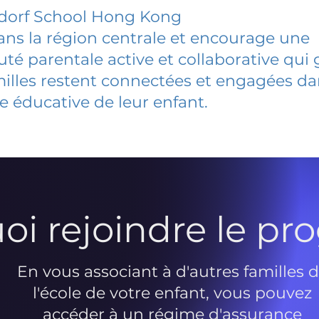
ldorf School Hong Kong
dans la région centrale et encourage une
 parentale active et collaborative qui 
milles restent connectées et engagées d
e éducative de leur enfant.
oi rejoindre le p
En vous associant à d'autres familles 
l'école de votre enfant, vous pouvez
accéder à un régime d'assurance