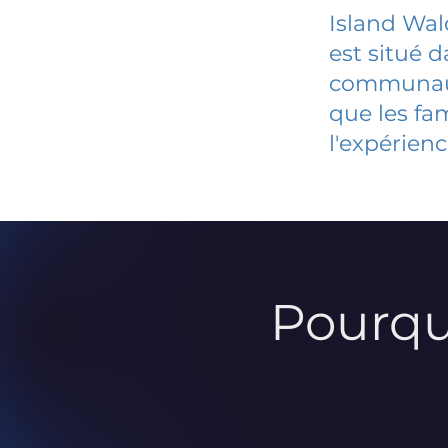
Island Wa
est situé 
communauté
que les fa
l'expérienc
Pourqu