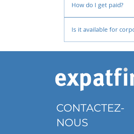
How do I get paid?
Bank or PayPal, once appr
Is it available for cor
Currently individual only
CONTACTEZ-
NOUS