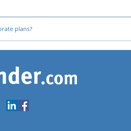
oved
porate plans?