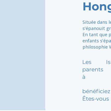
Hon
Située dans l
s'épanouit gr
En tant que 
enfants s'ép
philosophie 
Les
I
parents
à
bénéficiez 
Êtes-vous 