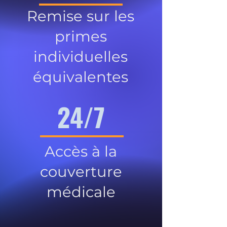
Remise sur les
primes
individuelles
équivalentes
24/7
Accès à la
couverture
médicale