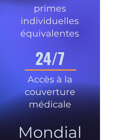
primes
individuelles
équivalentes
24/7
Accès à la
couverture
médicale
Mondial