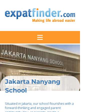
Jakarta Nanyang
School
Situated in Jakarta, our school flourishes with a
forward-thinking and engaged parent