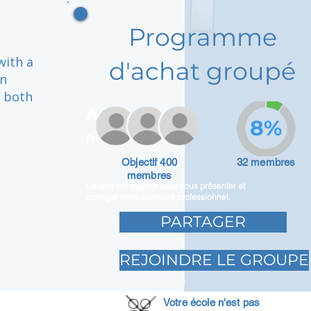
Programme
with a
d'achat groupé
an
g both
Adam Caar
8%
Promoteur
Objectif 400
32 membres
membres
Utilisez cet espace pour vous présenter et
partager votre parcours professionnel.
PARTAGER
REJOINDRE LE GROUPE
Votre école n'est pas