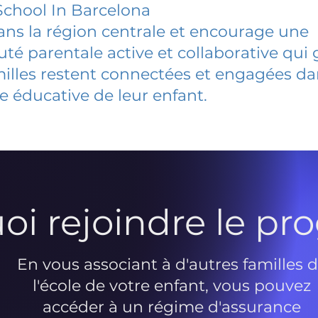
chool In Barcelona
dans la région centrale et encourage une
 parentale active et collaborative qui 
milles restent connectées et engagées d
e éducative de leur enfant.
oi rejoindre le p
En vous associant à d'autres familles 
l'école de votre enfant, vous pouvez
accéder à un régime d'assurance