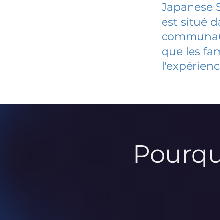
Japanese S
est situé 
communauté
que les fa
l'expérienc
Pourqu