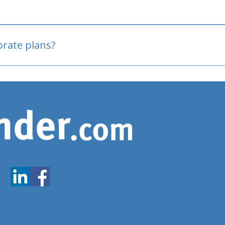
oved
porate plans?