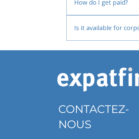
How do I get paid?
Bank or PayPal, once appr
Is it available for cor
Currently individual only
CONTACTEZ-
NOUS