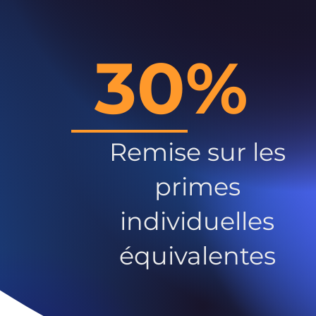
30%
Remise sur les
primes
individuelles
équivalentes