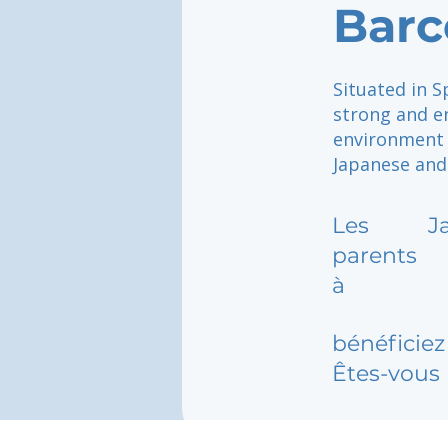
Barc
Situated in S
strong and e
environment 
Japanese and
Les
J
parents
à
bénéficiez 
Êtes-vous 