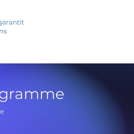
garantit
ans
rogramme
de