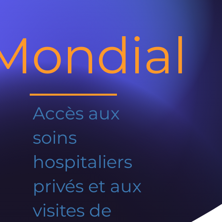
Mondial
Accès aux
soins
hospitaliers
privés et aux
visites de