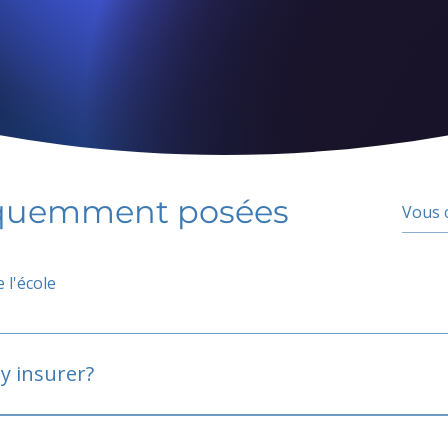
équemment posées
 l'école
y insurer?