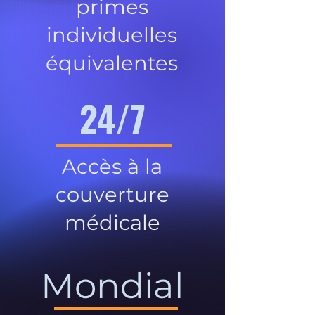
primes
individuelles
équivalentes
24/7
Accès à la
couverture
médicale
Mondial