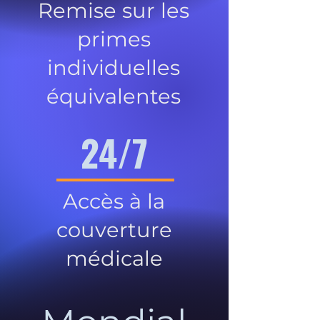
Remise sur les
primes
individuelles
équivalentes
24/7
Accès à la
couverture
médicale