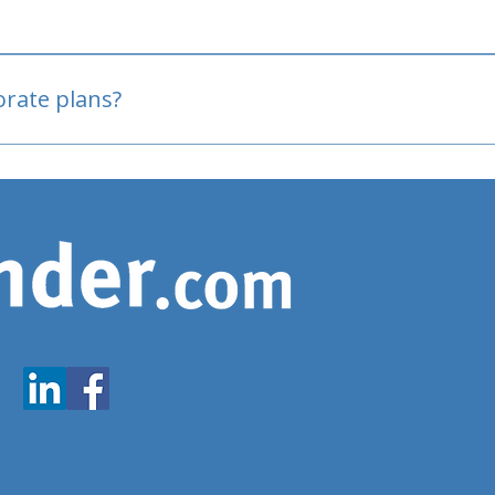
oved
porate plans?