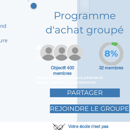
Programme
and
d'achat groupé
ure
Adam Caar
8%
Promoteur
Objectif 400
32 membres
membres
Utilisez cet espace pour vous présenter et
partager votre parcours professionnel.
PARTAGER
REJOINDRE LE GROUPE
Votre école n'est pas