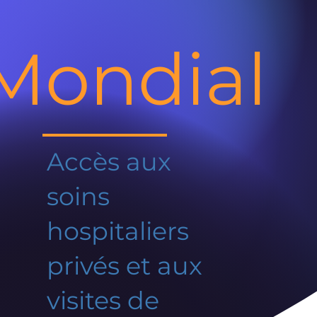
Mondial
Accès aux
soins
hospitaliers
privés et aux
visites de