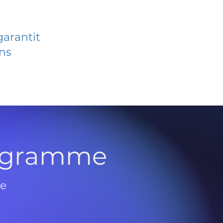
garantit
ans
rogramme
de