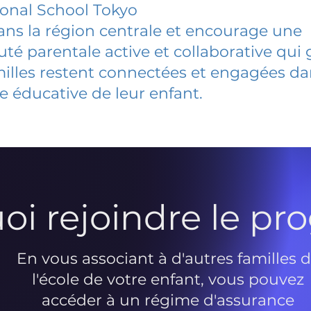
ional School Tokyo
dans la région centrale et encourage une
 parentale active et collaborative qui 
milles restent connectées et engagées d
e éducative de leur enfant.
oi rejoindre le p
En vous associant à d'autres familles 
l'école de votre enfant, vous pouvez
accéder à un régime d'assurance