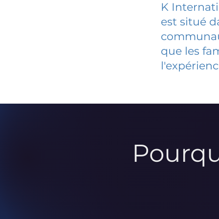
K Internat
est situé 
communauté
que les fa
l'expérienc
Pourqu