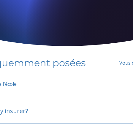
équemment posées
 l'école
y insurer?