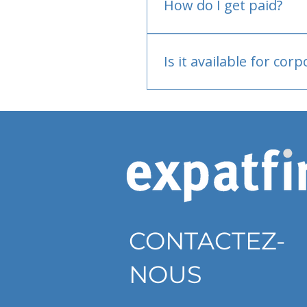
How do I get paid?
Bank or PayPal, once appr
Is it available for cor
Currently individual only
CONTACTEZ-
NOUS