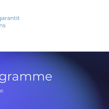
garantit
ans
rogramme
de