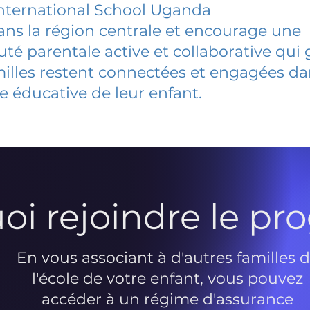
nternational School Uganda
dans la région centrale et encourage une
 parentale active et collaborative qui 
milles restent connectées et engagées d
e éducative de leur enfant.
oi rejoindre le p
En vous associant à d'autres familles 
l'école de votre enfant, vous pouvez
accéder à un régime d'assurance