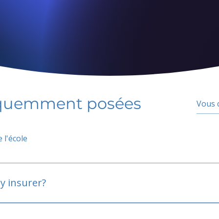
équemment posées
 l'école
y insurer?