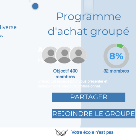
Programme
diverse
d'achat groupé
s,
Adam Caar
8%
Promoteur
Objectif 400
32 membres
membres
Utilisez cet espace pour vous présenter et
partager votre parcours professionnel.
PARTAGER
REJOINDRE LE GROUPE
Votre école n'est pas