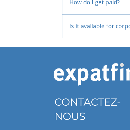
How do I get paid?
Bank or PayPal, once appr
Is it available for cor
Currently individual only
CONTACTEZ-
NOUS