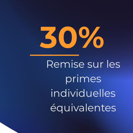
30%
Remise sur les
primes
individuelles
équivalentes