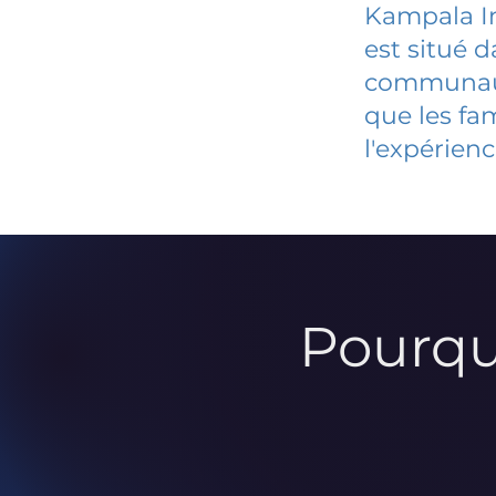
Kampala I
est situé 
communauté
que les fa
l'expérienc
Pourqu