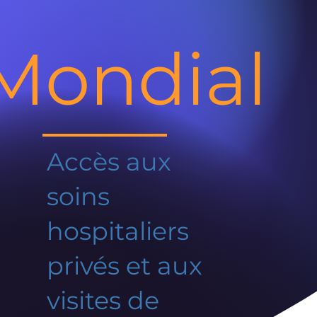
Mondial
Accès aux
soins
hospitaliers
privés et aux
visites de