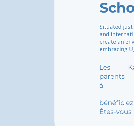
Scho
Situated just
and internat
create an en
embracing Ug
Les
K
parents
à
bénéficiez 
Êtes-vous 