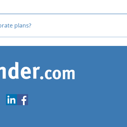
oved
porate plans?