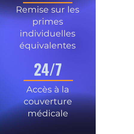
Remise sur les
primes
individuelles
équivalentes
24/7
Accès à la
couverture
médicale