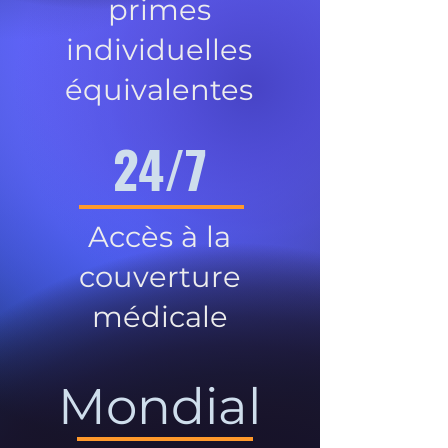
primes
individuelles
équivalentes
24/7
Accès à la
couverture
médicale
Mondial