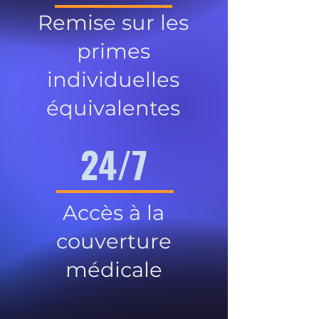
Remise sur les
primes
individuelles
équivalentes
24/7
Accès à la
couverture
médicale