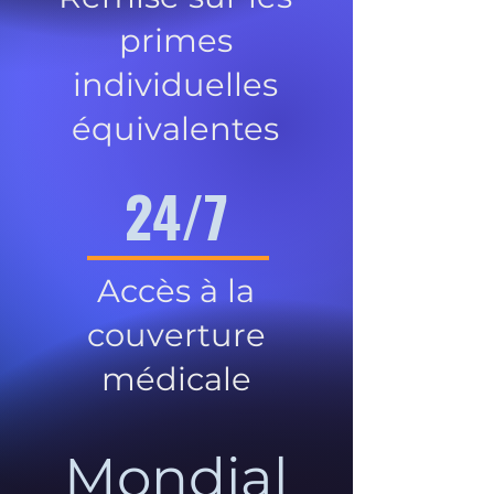
primes
individuelles
équivalentes
24/7
Accès à la
couverture
médicale
Mondial