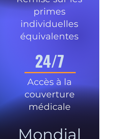
primes
individuelles
équivalentes
24/7
Accès à la
couverture
médicale
Mondial