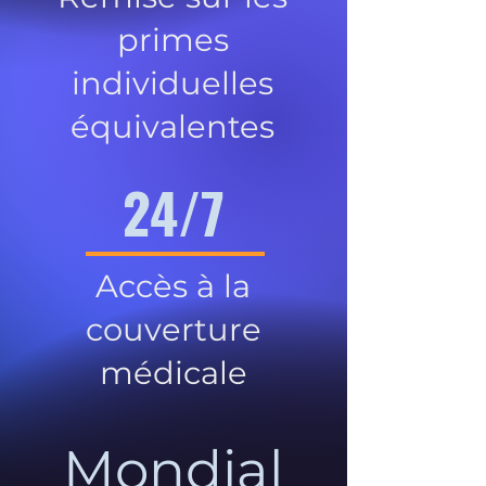
primes
individuelles
équivalentes
24/7
Accès à la
couverture
médicale
Mondial