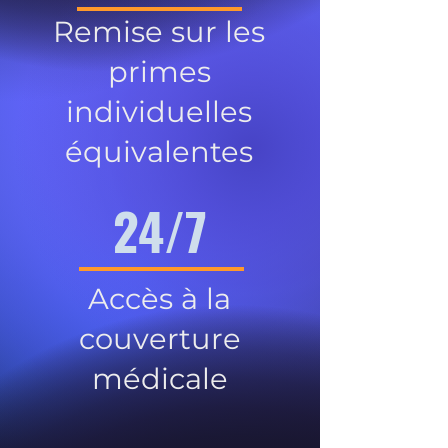
Remise sur les
primes
individuelles
équivalentes
24/7
Accès à la
couverture
médicale