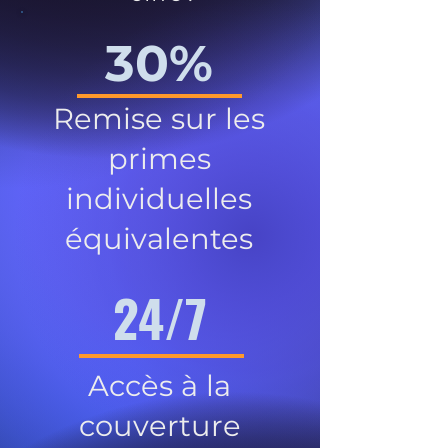
30%
Remise sur les
primes
individuelles
équivalentes
24/7
Accès à la
couverture