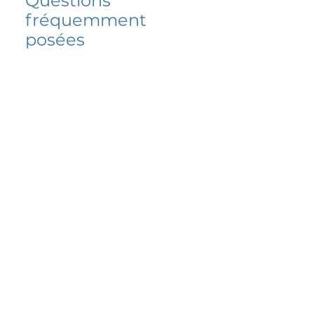
Questions
fréquemment
posées
5 percent FAQ
FAQ de l'école
Do I have to change
my insurer?
No.
How do I get paid?
Bank or PayPal, once approved
Is it available for