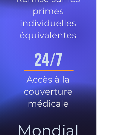
primes
individuelles
équivalentes
24/7
Accès à la
couverture
médicale
Mondial