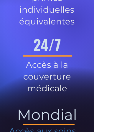
individuelles
équivalentes
24/7
Accès à la
couverture
médicale
Mondial
Accès aux soins