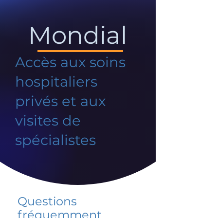
Mondial
Accès aux soins
hospitaliers
privés et aux
visites de
spécialistes
Questions
fréquemment