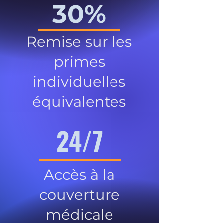
30%
Remise sur les
primes
individuelles
équivalentes
24/7
Accès à la
couverture
médicale