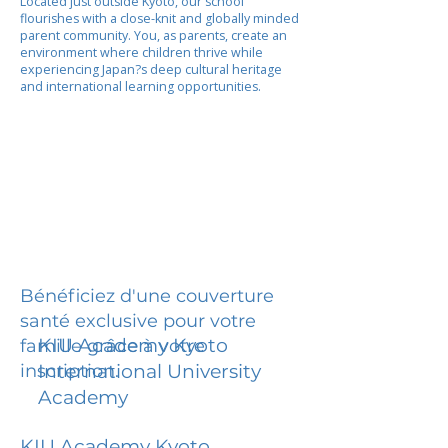
Located just outside Kyoto, our school
flourishes with a close-knit and globally minded
parent community. You, as parents, create an
environment where children thrive while
experiencing Japan?s deep cultural heritage
and international learning opportunities.
Bénéficiez d'une couverture
santé exclusive pour votre
KIU Academy Kyoto
famille grâce à votre
inscription.
International University
Academy
KIU Academy Kyoto