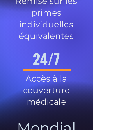
Remise sur les
primes
individuelles
équivalentes
24/7
Accès à la
couverture
médicale
Mondial