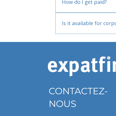
How do I get paid?
Bank or PayPal, once appr
Is it available for cor
Currently individual only
CONTACTEZ-
NOUS