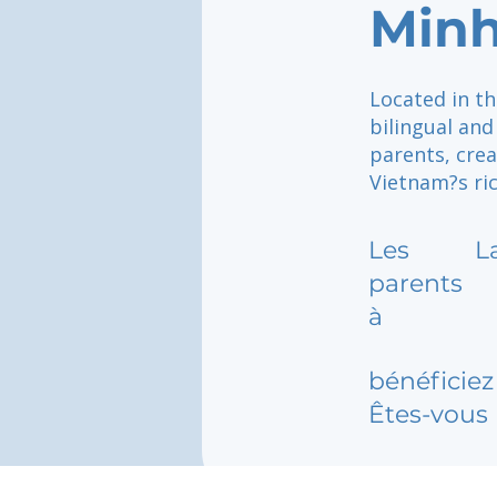
Minh
Located in th
bilingual an
parents, cre
Vietnam?s ric
Les
L
parents
à
bénéficiez 
Êtes-vous 