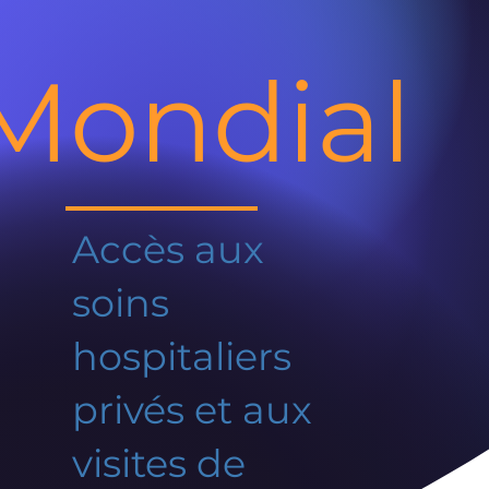
Mondial
Accès aux
soins
hospitaliers
privés et aux
visites de