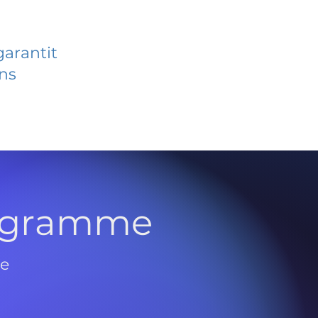
garantit
ans
rogramme
de