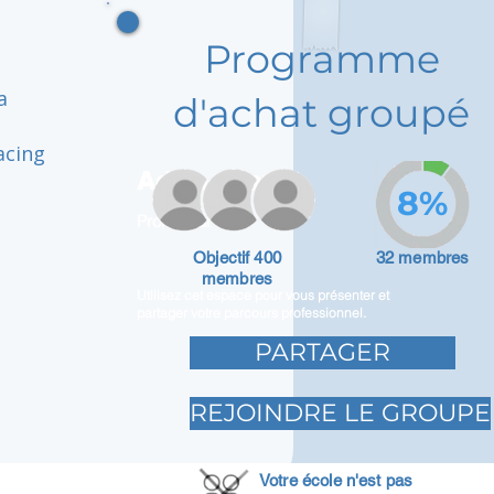
Programme
a
d'achat groupé
acing
Adam Caar
8%
Promoteur
Objectif 400
32 membres
membres
Utilisez cet espace pour vous présenter et
partager votre parcours professionnel.
PARTAGER
REJOINDRE LE GROUPE
Votre école n'est pas