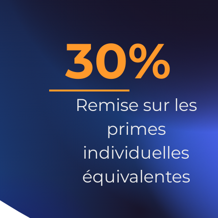
30%
Remise sur les
primes
individuelles
équivalentes