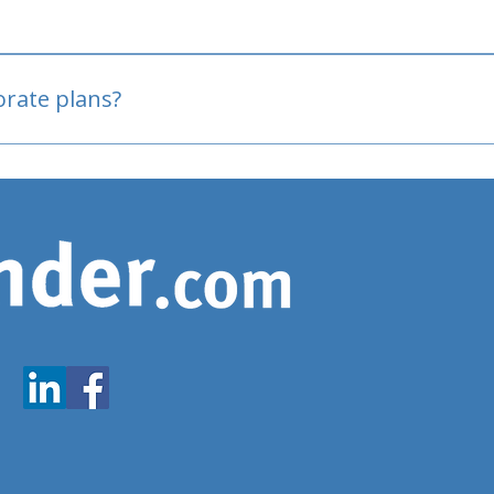
oved
porate plans?