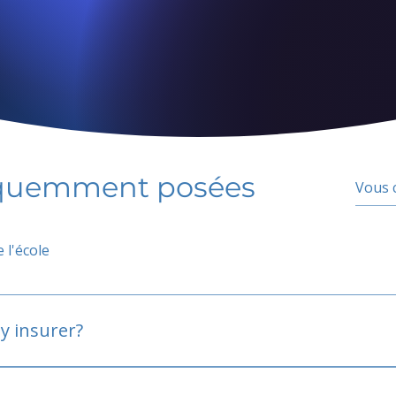
équemment posées
 l'école
y insurer?