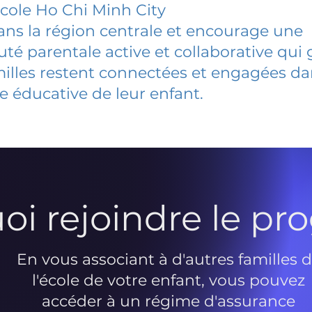
Ecole Ho Chi Minh City
dans la région centrale et encourage une
 parentale active et collaborative qui 
milles restent connectées et engagées d
e éducative de leur enfant.
oi rejoindre le p
En vous associant à d'autres familles 
l'école de votre enfant, vous pouvez
accéder à un régime d'assurance