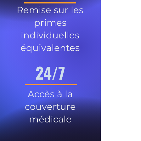
Remise sur les
primes
individuelles
équivalentes
24/7
Accès à la
couverture
médicale