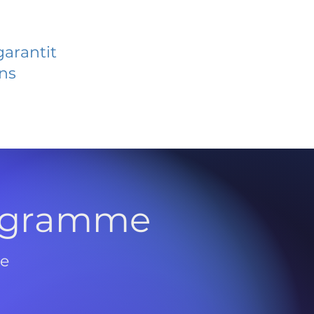
garantit
ans
rogramme
de