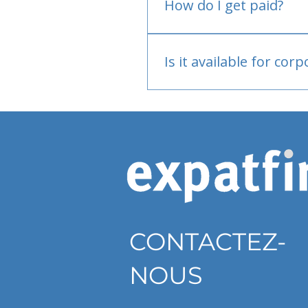
How do I get paid?
Bank or PayPal, once appr
Is it available for cor
Currently individual only
CONTACTEZ-
NOUS