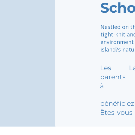
Scho
Nestled on th
tight-knit an
environment 
island?s natu
Les
L
parents
à
bénéficiez 
Êtes-vous 