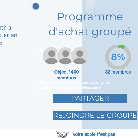
Programme
ith a
d'achat groupé
ster an
e
Adam Caar
8%
Promoteur
Objectif 400
32 membres
membres
Utilisez cet espace pour vous présenter et
partager votre parcours professionnel.
PARTAGER
REJOINDRE LE GROUPE
Votre école n'est pas