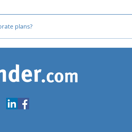
oved
porate plans?