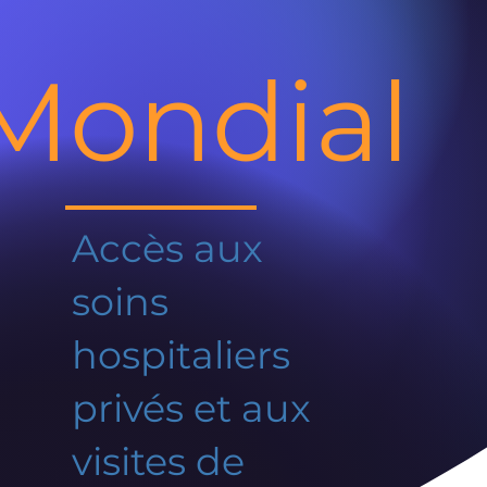
Mondial
Accès aux
soins
hospitaliers
privés et aux
visites de