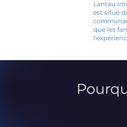
Lantau In
est situé 
communauté
que les fa
l'expérienc
Pourqu