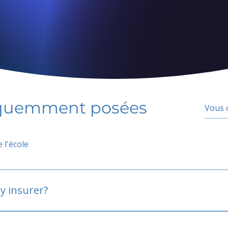
équemment posées
 l'école
y insurer?