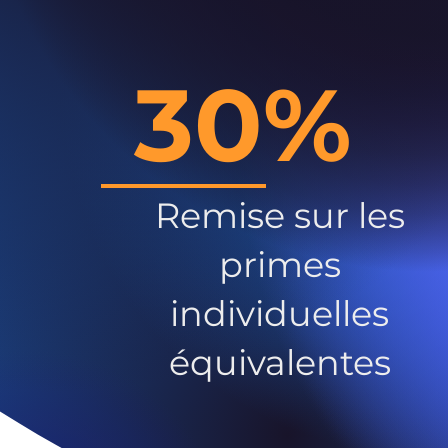
30%
Remise sur les
primes
individuelles
équivalentes