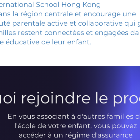
ternational School Hong Kong
dans la région centrale et encourage une
 parentale active et collaborative qui 
milles restent connectées et engagées d
e éducative de leur enfant.
oi rejoindre le p
En vous associant à d'autres familles 
l'école de votre enfant, vous pouvez
accéder à un régime d'assurance